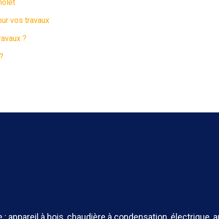
holet
our vos travaux
ravaux ?
 ?
: appareil à bois, chaudière à condensation, électrique, 