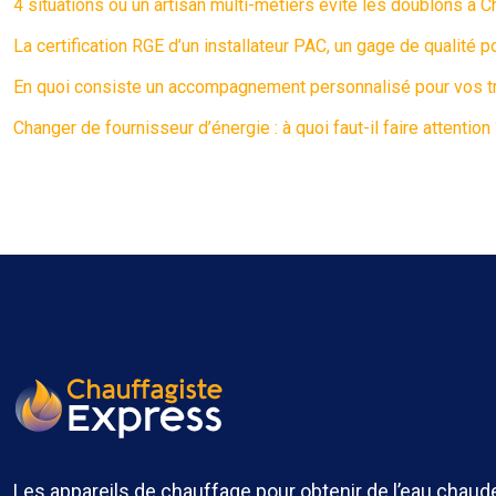
4 situations où un artisan multi-métiers évite les doublons à C
La certification RGE d’un installateur PAC, un gage de qualité p
En quoi consiste un accompagnement personnalisé pour vos t
Changer de fournisseur d’énergie : à quoi faut-il faire attention
Les appareils de chauffage pour obtenir de l’eau chaude 