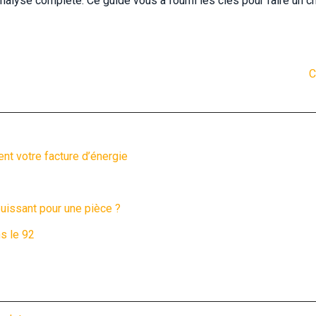
alyse complète. Ce guide vous a fourni les clés pour faire un ch
C
nt votre facture d’énergie
uissant pour une pièce ?
s le 92