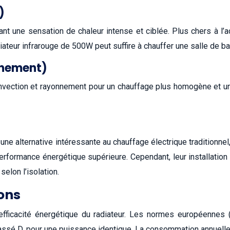
)
ant une sensation de chaleur intense et ciblée. Plus chers à l
ateur infrarouge de 500W peut suffire à chauffer une salle de bai
nnement)
vection et rayonnement pour un chauffage plus homogène et un c
une alternative intéressante au chauffage électrique traditionnel
erformance énergétique supérieure. Cependant, leur installation
elon l’isolation.
ions
’efficacité énergétique du radiateur. Les normes européennes (E
ssé D, pour une puissance identique. La consommation annuelle 